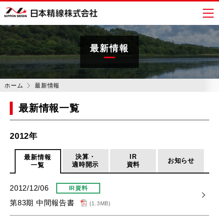
日本精線株式会社
最新情報
ホーム
最新情報
最新情報一覧
2012年
決算・
IR
最新情報
お知らせ
適時開示
資料
一覧
2012/12/06
IR資料
第83期 中間報告書
(1.3MB)